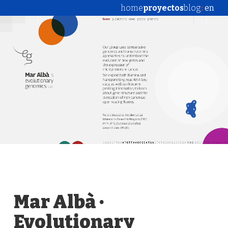
home
proyectos
blog
:
en
Mar Albà ·
Evolutionary