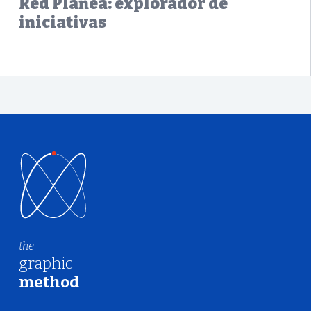
Red Planea: explorador de
iniciativas
the
graphic
method